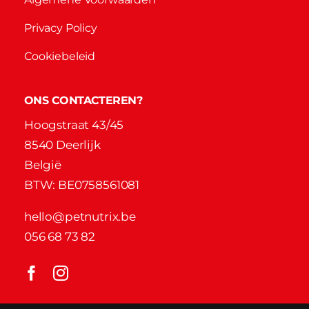
Privacy Policy
Cookiebeleid
ONS CONTACTEREN?
Hoogstraat 43/45
8540 Deerlijk
België
BTW: BE0758561081
hello@petnutrix.be
056 68 73 82