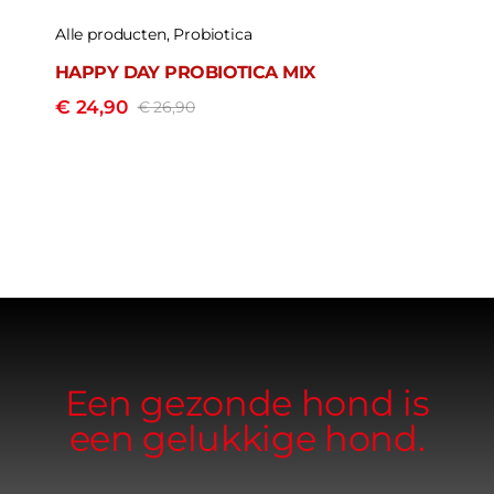
Alle producten
,
Probiotica
HAPPY DAY PROBIOTICA MIX
€
24,90
€
26,90
Oorspronkelijke
Huidige
prijs
prijs
was:
is:
€ 26,90.
€ 24,90.
Een gezonde hond is
een gelukkige hond.