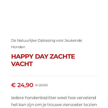
De Natuurlijke Oplossing voor Jeukende
Honden
HAPPY DAY ZACHTE
VACHT
€
24,90
€
26,90
Oorspronkelijke
Huidige
prijs
prijs
Iedere hondenbezitter weet hoe vervelend
was:
is:
het kan zijn om je trouwe viervoeter te zien