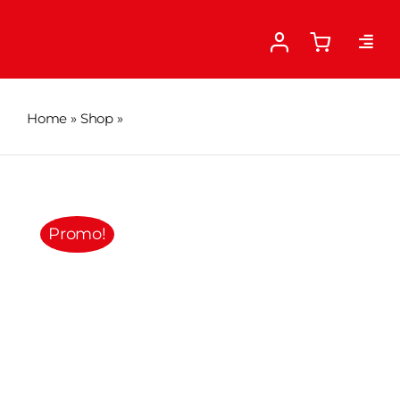
Skip
to
content
Home
»
Shop
»
Happy Day ZACHTE VACHT
Promo!